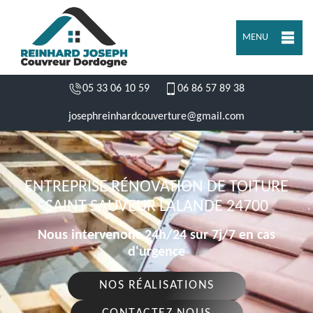
MENU
05 33 06 10 59
06 86 57 89 38
josephreinhardcouverture@gmail.com
ENTREPRISE RÉNOVATION DE TOITURE
SAINT SAUVEUR LALANDE 24700
Nous intervenons 24h/24 sur 7j/7 en cas
d'urgence
NOS RÉALISATIONS