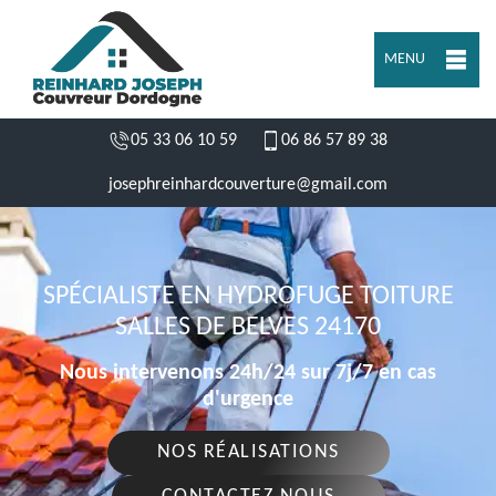
MENU
05 33 06 10 59
06 86 57 89 38
josephreinhardcouverture@gmail.com
SPÉCIALISTE EN HYDROFUGE TOITURE
SALLES DE BELVES 24170
Nous intervenons 24h/24 sur 7j/7 en cas
d'urgence
NOS RÉALISATIONS