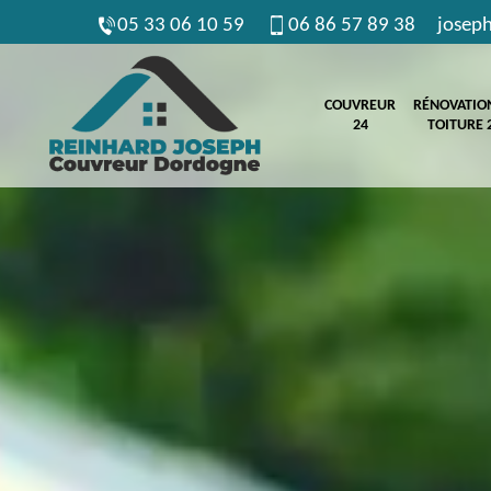
05 33 06 10 59
06 86 57 89 38
josep
COUVREUR
RÉNOVATIO
24
TOITURE 