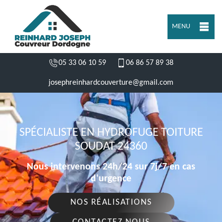
MENU
05 33 06 10 59
06 86 57 89 38
josephreinhardcouverture@gmail.com
SPÉCIALISTE EN HYDROFUGE TOITURE
SOUDAT 24360
Nous intervenons 24h/24 sur 7j/7 en cas
d'urgence
NOS RÉALISATIONS