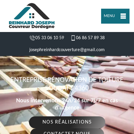
MENU
05 33 06 10 59
06 86 57 89 38
josephreinhardcouverture@gmail.com
ENTREPRISE RÉNOVATION DE TOITURE
SOUDAT 24360
Nous intervenons 24h/24 sur 7j/7 en cas
d'urgence
NOS RÉALISATIONS