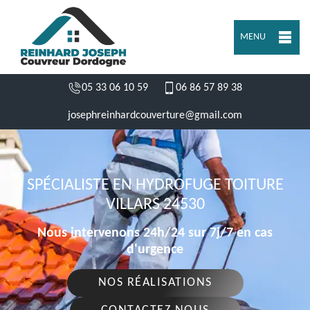
MENU
05 33 06 10 59
06 86 57 89 38
josephreinhardcouverture@gmail.com
SPÉCIALISTE EN HYDROFUGE TOITURE
VILLARS 24530
Nous intervenons 24h/24 sur 7j/7 en cas
d'urgence
NOS RÉALISATIONS