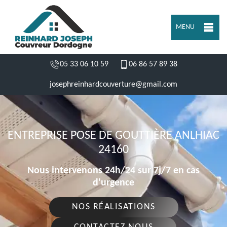
MENU
05 33 06 10 59
06 86 57 89 38
josephreinhardcouverture@gmail.com
ENTREPRISE POSE DE GOUTTIÈRE ANLHIAC
24160
Nous intervenons 24h/24 sur 7j/7 en cas
d'urgence
NOS RÉALISATIONS