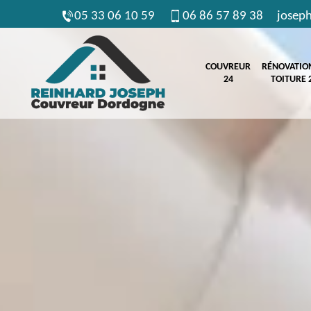
05 33 06 10 59
06 86 57 89 38
josep
COUVREUR
RÉNOVATIO
24
TOITURE 