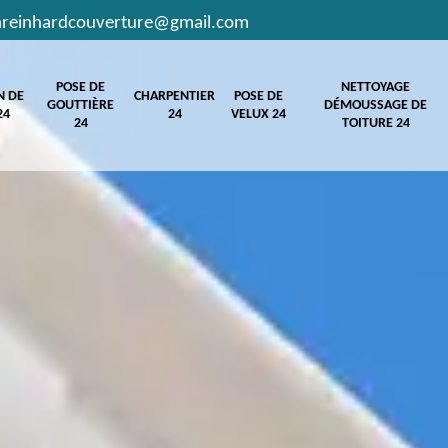
hreinhardcouverture@gmail.com
POSE DE
NETTOYAGE
N DE
CHARPENTIER
POSE DE
GOUTTIÈRE
DÉMOUSSAGE DE
24
24
VELUX 24
24
TOITURE 24