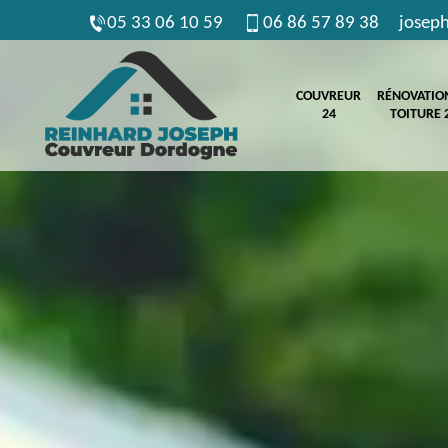
05 33 06 10 59
06 86 57 89 38
josep
COUVREUR
RÉNOVATIO
24
TOITURE 