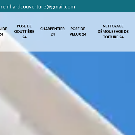
hreinhardcouverture@gmail.com
POSE DE
NETTOYAGE
N DE
CHARPENTIER
POSE DE
GOUTTIÈRE
DÉMOUSSAGE DE
24
24
VELUX 24
24
TOITURE 24