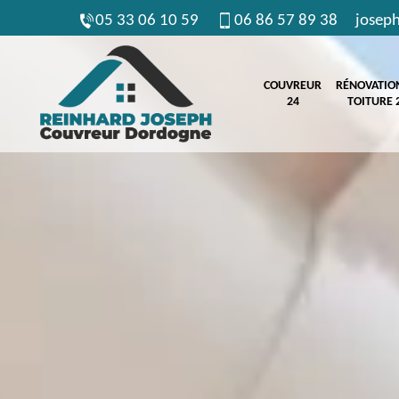
05 33 06 10 59
06 86 57 89 38
josep
COUVREUR
RÉNOVATIO
24
TOITURE 