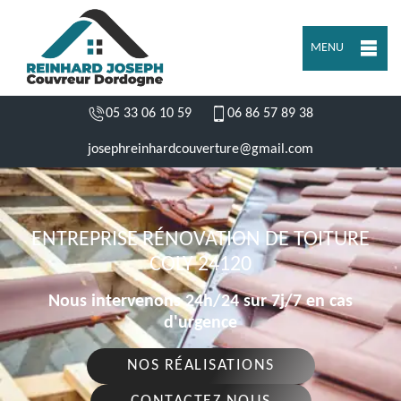
MENU
05 33 06 10 59
06 86 57 89 38
josephreinhardcouverture@gmail.com
ENTREPRISE RÉNOVATION DE TOITURE
COLY 24120
Nous intervenons 24h/24 sur 7j/7 en cas
d'urgence
NOS RÉALISATIONS