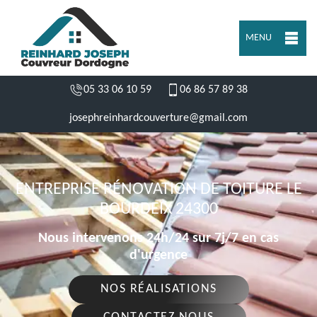
MENU
05 33 06 10 59
06 86 57 89 38
josephreinhardcouverture@gmail.com
ENTREPRISE RÉNOVATION DE TOITURE LE
BOURDEIX 24300
Nous intervenons 24h/24 sur 7j/7 en cas
d'urgence
NOS RÉALISATIONS