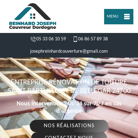
MENU
05 33 06 10 59
06 86 57 89 38
josephreinhardcouverture@gmail.com
ENTREPRISE RÉNOVATION DE TOITURE
SAINT BARTHELEMY DE BELLEGAR 24700
Nous intervenons 24h/24 sur 7j/7 en cas
d'urgence
NOS RÉALISATIONS