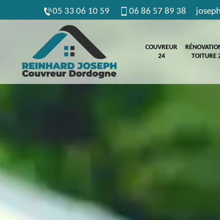
05 33 06 10 59
06 86 57 89 38
josep
COUVREUR
RÉNOVATIO
24
TOITURE 