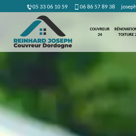
05 33 06 10 59
06 86 57 89 38
josep
COUVREUR
RÉNOVATIO
24
TOITURE 