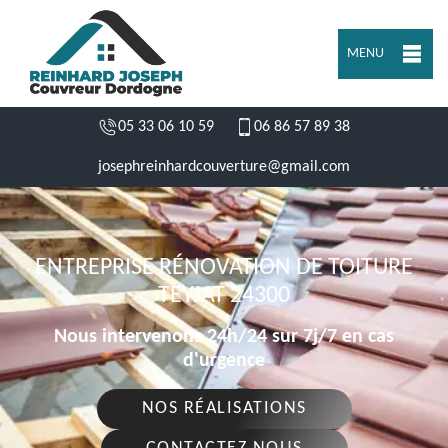
MENU
05 33 06 10 59
06 86 57 89 38
josephreinhardcouverture@gmail.com
ENTREPRISE RÉNOVATION DE TOITURE
TEYJAT 24300
Nous intervenons 24h/24 sur 7j/7 en cas
d'urgence
NOS RÉALISATIONS