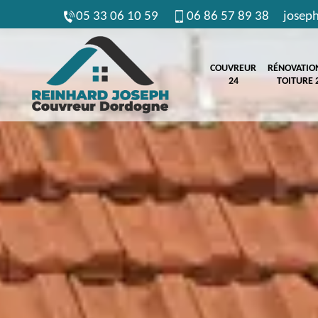
05 33 06 10 59
06 86 57 89 38
josep
COUVREUR
RÉNOVATIO
24
TOITURE 