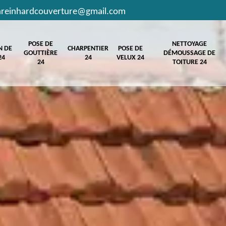
hreinhardcouverture@gmail.com
POSE DE
NETTOYAGE
N DE
CHARPENTIER
POSE DE
GOUTTIÈRE
DÉMOUSSAGE DE
24
24
VELUX 24
24
TOITURE 24