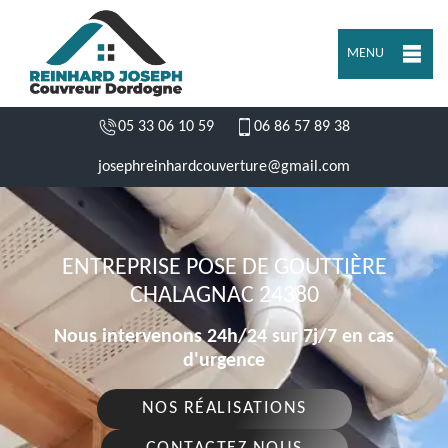
MENU
05 33 06 10 59
06 86 57 89 38
josephreinhardcouverture@gmail.com
ENTREPRISE POSE DE GOUTTIÈRE
CHALAGNAC 24380
Nous intervenons 24h/24 sur 7j/7 en cas
d'urgence
NOS RÉALISATIONS