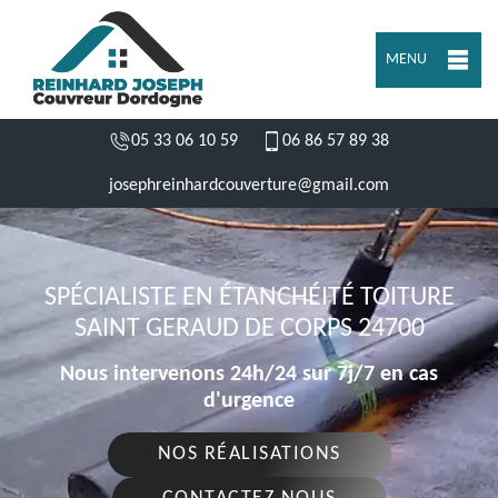
MENU
05 33 06 10 59
06 86 57 89 38
josephreinhardcouverture@gmail.com
SPÉCIALISTE EN ÉTANCHÉITÉ TOITURE
SAINT GERAUD DE CORPS 24700
Nous intervenons 24h/24 sur 7j/7 en cas
d'urgence
NOS RÉALISATIONS