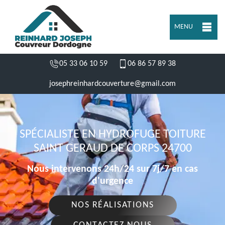
MENU
05 33 06 10 59
06 86 57 89 38
josephreinhardcouverture@gmail.com
SPÉCIALISTE EN HYDROFUGE TOITURE
SAINT GERAUD DE CORPS 24700
Nous intervenons 24h/24 sur 7j/7 en cas
d'urgence
NOS RÉALISATIONS