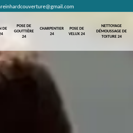
hreinhardcouverture@gmail.com
POSE DE
NETTOYAGE
N DE
CHARPENTIER
POSE DE
GOUTTIÈRE
DÉMOUSSAGE DE
24
24
VELUX 24
24
TOITURE 24