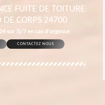
CE FUITE DE TOITURE
 DE CORPS 24700
4 sur 7j/7 en cas d'urgence
CONTACTEZ NOUS