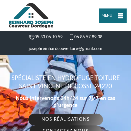
MENU
05 33 06 10 59
06 86 57 89 38
josephreinhardcouverture@gmail.com
SPÉCIALISTE EN HYDROFUGE TOITURE
SAINT VINCENT DE COSSE 24220
Nous intervenons 24h/24 sur 7j/7 en cas
d'urgence
NOS RÉALISATIONS