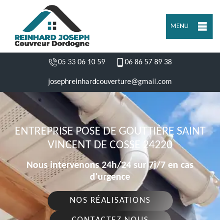
MENU
05 33 06 10 59
06 86 57 89 38
josephreinhardcouverture@gmail.com
ENTREPRISE POSE DE GOUTTIÈRE SAINT
VINCENT DE COSSE 24220
Nous intervenons 24h/24 sur 7j/7 en cas
d'urgence
NOS RÉALISATIONS