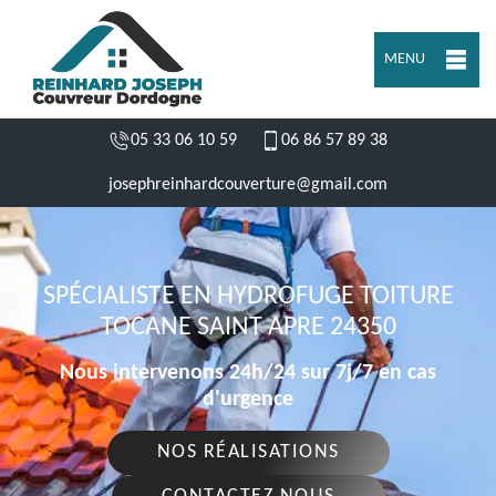
MENU
05 33 06 10 59
06 86 57 89 38
josephreinhardcouverture@gmail.com
SPÉCIALISTE EN HYDROFUGE TOITURE
TOCANE SAINT APRE 24350
Nous intervenons 24h/24 sur 7j/7 en cas
d'urgence
NOS RÉALISATIONS