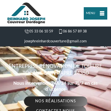
MENU
05 33 06 10 59
06 86 57 89 38
josephreinhardcouverture@gmail.com
ENTREPRISE RÉNOVATION DE TOITURE
TOCANE SAINT APRE 24350
Nous intervenons 24h/24 sur 7j/7 en cas
d'urgence
NOS RÉALISATIONS