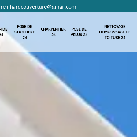
hreinhardcouverture@gmail.com
POSE DE
NETTOYAGE
N DE
CHARPENTIER
POSE DE
GOUTTIÈRE
DÉMOUSSAGE DE
24
24
VELUX 24
24
TOITURE 24