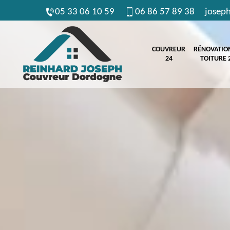
05 33 06 10 59
06 86 57 89 38
josep
COUVREUR
RÉNOVATIO
24
TOITURE 