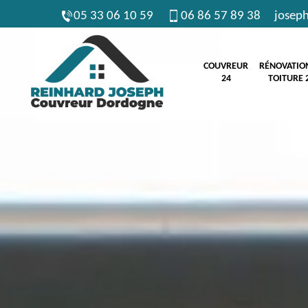
05 33 06 10 59
06 86 57 89 38
josep
COUVREUR
RÉNOVATIO
24
TOITURE 