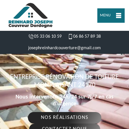
MENU
05 33 06 10 59
06 86 57 89 38
josephreinhardcouverture@gmail.com
ENTREPRISE RÉNOVATION DE TOITURE
MONPLAISANT 24170
Nous intervenons 24h/24 sur 7j/7 en cas
d'urgence
NOS RÉALISATIONS