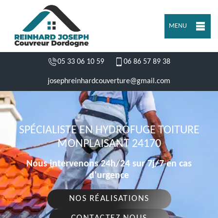
MENU
05 33 06 10 59
06 86 57 89 38
josephreinhardcouverture@gmail.com
SPÉCIALISTE EN HYDROFUGE TOITURE
MONPLAISANT 24170
Nous intervenons 24h/24 sur 7j/7 en cas
d'urgence
NOS RÉALISATIONS